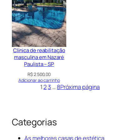
Clínica de reabilitação
masculina em Nazaré
Paulista – SP
R$
2.500,00
Adicionar ao carrinho
1
2
3
…
8
Próxima página
Categorias
As melhores casas de estética