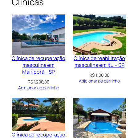
Clínicas
Clínica de recuperação
Clínica de reabilitação
masculina em
masculina em Itu – SP
Mairiporã – SP
R$
1.100,00
Adicionar ao carrinho
R$
1.200,00
Adicionar ao carrinho
Clínica de recuperação