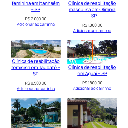
Clínica de reabilitação
feminina em Itanhaém
masculina em Olímpia
– SP
– SP
R$
2.000,00
Adicionar ao carrinho
R$
1.800,00
Adicionar ao carrinho
Clínica de reabilitação
Clínica de reabilitação
feminina em Taubaté –
em Aguaí – SP
SP
R$
1.800,00
R$
8.500,00
Adicionar ao carrinho
Adicionar ao carrinho