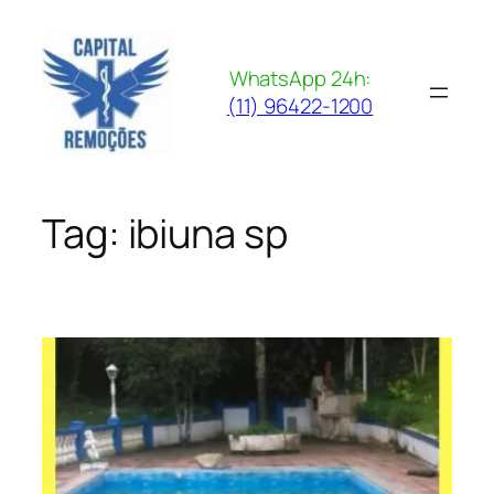
Pular
para
o
WhatsApp 24h:
conteúdo
(11) 96422-1200
Tag:
ibiuna sp