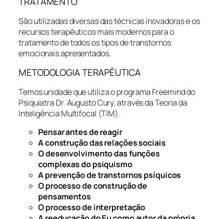
TRATAMENTO
São utilizadas diversas das técnicas inovadoras e os
recursos terapêuticos mais modernos para o
tratamento de todos os tipos de transtornos
emocionais apresentados.
METODOLOGIA TERAPÊUTICA
Temos unidade que utiliza o programa Freemind do
Psiquiatra Dr. Augusto Cury, através da Teoria da
Inteligência Multifocal (TIM).
Pensar antes de reagir
A construção das relações sociais
O desenvolvimento das funções
complexas do psiquismo
A prevenção de transtornos psíquicos
O processo de construção de
pensamentos
O processo de interpretação
A reeducação do Eu como autor da própria