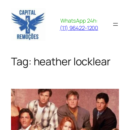
Pular
para
o
WhatsApp 24h:
conteúdo
(11) 96422-1200
Tag:
heather locklear