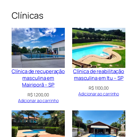
Clínicas
Clínica de recuperação
Clínica de reabilitação
masculina em
masculina em Itu – SP
Mairiporã – SP
R$
1.100,00
Adicionar ao carrinho
R$
1.200,00
Adicionar ao carrinho