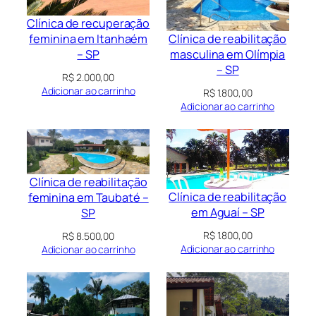
Clínica de recuperação
Clínica de reabilitação
feminina em Itanhaém
masculina em Olímpia
– SP
– SP
R$
2.000,00
Adicionar ao carrinho
R$
1.800,00
Adicionar ao carrinho
Clínica de reabilitação
Clínica de reabilitação
feminina em Taubaté –
em Aguaí – SP
SP
R$
1.800,00
R$
8.500,00
Adicionar ao carrinho
Adicionar ao carrinho