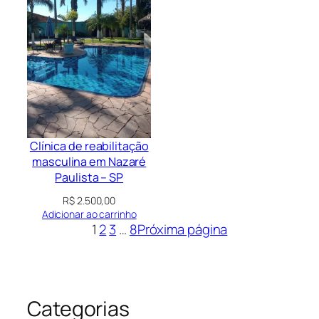
Clínica de reabilitação
masculina em Nazaré
Paulista – SP
R$
2.500,00
Adicionar ao carrinho
1
2
3
…
8
Próxima página
Categorias