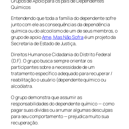
Grupos de Apoio para os pais de Dependentes
Químicos
Entendendo que toda a família do dependente sofre
junto com ele as consequências da dependência
química ou do alcoolismo de um de seus membros, o
grupo de apoio
Ame, Mas Não Sofra
é um projeto da
Secretaria de Estado de Justiça,
Direitos Humanos e Cidadania do Distrito Federal
(D.F). O grupo busca sempre orientar os
participantes sobre a necessidade de um
tratamento específico adequado para recuperar /
reabilitação o usuário (dependente químico ou
alcoólatra.
O grupo demonstra que assumir as
responsabilidades do dependente químico — como
pagar suas dívidas ou arrumar algumas desculpas
para seu comportamento — prejudica muito sua
recuperação.