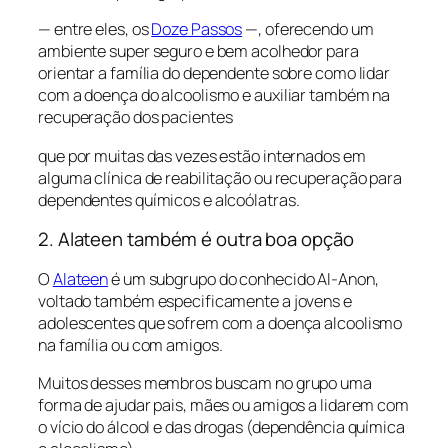
— entre eles, os
Doze Passos
—, oferecendo um
ambiente super seguro e bem acolhedor para
orientar a família do dependente sobre como lidar
com a doença do alcoolismo e auxiliar também na
recuperação dos pacientes
que por muitas das vezes estão internados em
alguma clínica de reabilitação ou recuperação para
dependentes químicos e alcoólatras.
2. Alateen também é outra boa opção
O
Alateen
é um subgrupo do conhecido Al-Anon,
voltado também especificamente a jovens e
adolescentes que sofrem com a doença alcoolismo
na família ou com amigos.
Muitos desses membros buscam no grupo uma
forma de ajudar pais, mães ou amigos a lidarem com
o vício do álcool e das drogas (dependência química