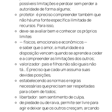
possíveis limitações e perdoar sem perder a
autoridade de forma alguma;
protetor: é preciso compreender também que
não há uma fonte específica ilimitada de
recursos. Para isso,
deve-se avaliar bem e conhecer os próprios
limites
— físicos, emocionais e econômicos —
e saber que o amor, a maturidade e a
disposição vencem quando se aprende a ceder
e a compreender as limitações dos outros;
valorizador: pais e filhos não são iguais não
tá… É preciso que cada um assuma suas
devidas posições,
estabelecendo as normas e regras
necessárias que precisam ser respeitadas
para o bem de todos;
libertador: sem sentimento de culpa,
de piedade ou de raiva, permite ser livre para
agir e deixar que os outros cresçam, arcando