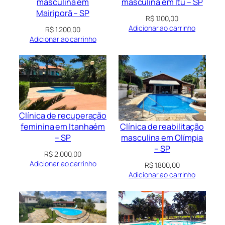
masculina em
masculina em Itu – SP
Mairiporã – SP
R$
1.100,00
Adicionar ao carrinho
R$
1.200,00
Adicionar ao carrinho
Clínica de recuperação
Clínica de reabilitação
feminina em Itanhaém
masculina em Olímpia
– SP
– SP
R$
2.000,00
Adicionar ao carrinho
R$
1.800,00
Adicionar ao carrinho