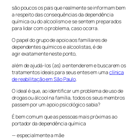
são poucos os pais que realmente se informam bem
a respeito das consequências da dependência
química ou do alcoolismo e se sentem preparados
para lidar com o problema, caso ocorra.
O papel do grupo de apoio aos familiares de
dependentes químicos e alcoolistas, é de
agir exatamente neste ponto,
além de ajudá-los (as) a entenderem e buscarem os
tratamentos ideais para seus entes em uma
clínica
de reabilitação em São Paulo
.
O ideal é que, ao identificar um problema de uso de
drogas ou álcool na família, todos os seus membros
passem por um apoio psicológico sabia?
É bem comum que as pessoas mais próximas ao
portador da dependência química
— especialmente a mãe