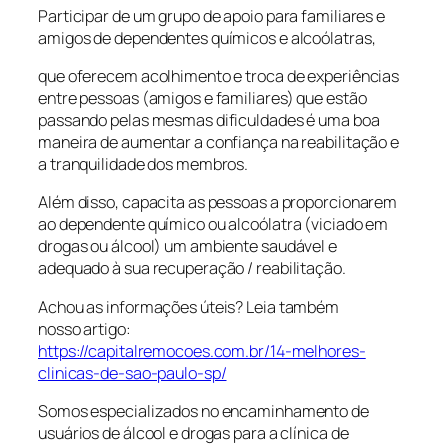
Participar de um grupo de apoio para familiares e
amigos de dependentes químicos e alcoólatras,
que oferecem acolhimento e troca de experiências
entre pessoas (amigos e familiares) que estão
passando pelas mesmas dificuldades é uma boa
maneira de aumentar a confiança na reabilitação e
a tranquilidade dos membros.
Além disso, capacita as pessoas a proporcionarem
ao dependente químico ou alcoólatra (viciado em
drogas ou álcool) um ambiente saudável e
adequado à sua recuperação / reabilitação.
Achou as informações úteis? Leia também
nosso artigo:
https://capitalremocoes.com.br/14-melhores-
clinicas-de-sao-paulo-sp/
Somos especializados no encaminhamento de
usuários de álcool e drogas para a clínica de