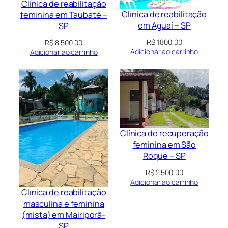
Clínica de reabilitação
Clínica de reabilitação
feminina em Taubaté –
em Aguaí – SP
SP
R$
1.800,00
R$
8.500,00
Adicionar ao carrinho
Adicionar ao carrinho
Clínica de recuperação
feminina em São
Roque – SP
R$
2.500,00
Adicionar ao carrinho
Clínica de reabilitação
masculina e feminina
(mista) em Mairiporã-
SP