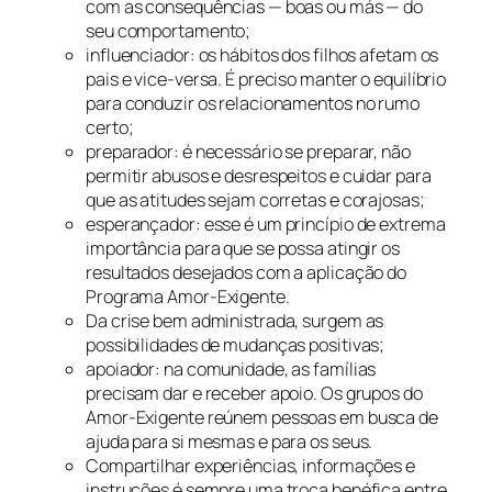
com as consequências — boas ou más — do
seu comportamento;
influenciador: os hábitos dos filhos afetam os
pais e vice-versa. É preciso manter o equilíbrio
para conduzir os relacionamentos no rumo
certo;
preparador: é necessário se preparar, não
permitir abusos e desrespeitos e cuidar para
que as atitudes sejam corretas e corajosas;
esperançador: esse é um princípio de extrema
importância para que se possa atingir os
resultados desejados com a aplicação do
Programa Amor-Exigente.
Da crise bem administrada, surgem as
possibilidades de mudanças positivas;
apoiador: na comunidade, as famílias
precisam dar e receber apoio. Os grupos do
Amor-Exigente reúnem pessoas em busca de
ajuda para si mesmas e para os seus.
Compartilhar experiências, informações e
instruções é sempre uma troca benéfica entre