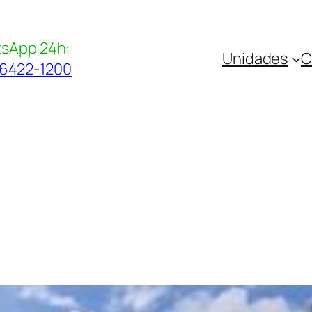
sApp 24h:
Unidades
C
96422-1200