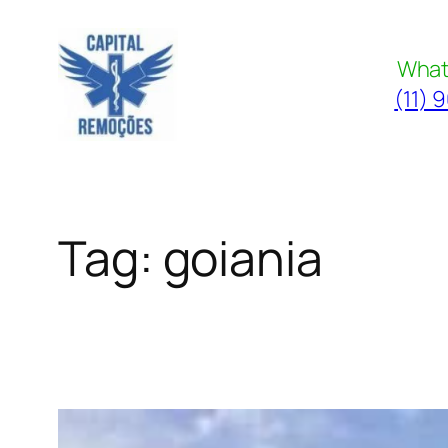
Pular
para
What
o
(11) 
conteúdo
Tag:
goiania