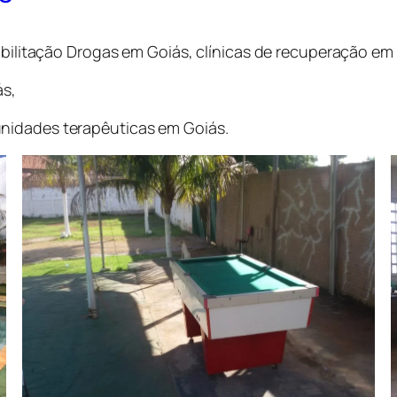
eabilitação Drogas em Goiás, clínicas de recuperação em
ás,
nidades terapêuticas em Goiás.