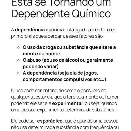
Está se Tornando um
Dependente Químico
A
dependência química
está ligada a três fatores
primordiais que a cercam, esses fatores são:
O uso da droga ou substância que altere a
mente ou humor
O abuso (abuso de álcool ou geralmente
podendo variar)
A dependência (seja ela de jogos,
comportamentos compulsivos etc…)
O uso pode ser entendido como o consumo de
qualquer substância que altere sua mente ou humor,
podendo ele ser ele
experimental
, ou seja, quando
uma pessoa experimenta determinada substância.
Ele pode ser
esporádico,
que é quando uma pessoa
não usa determinada substância com frequência ou