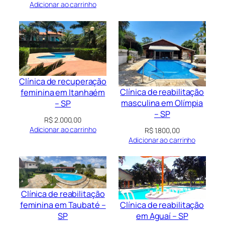
Adicionar ao carrinho
Clínica de recuperação
Clínica de reabilitação
feminina em Itanhaém
masculina em Olímpia
– SP
– SP
R$
2.000,00
Adicionar ao carrinho
R$
1.800,00
Adicionar ao carrinho
Clínica de reabilitação
Clínica de reabilitação
feminina em Taubaté –
em Aguaí – SP
SP