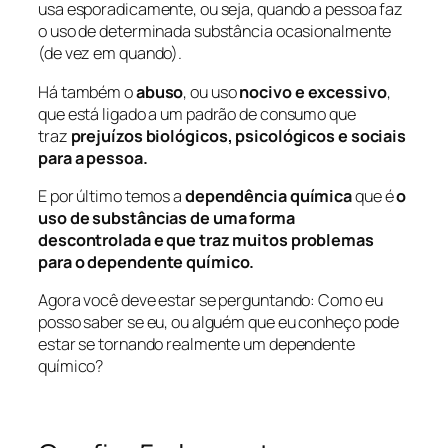
usa esporadicamente, ou seja, quando a pessoa faz
o uso de determinada substância ocasionalmente
(de vez em quando).
Há também o
abuso
, ou uso
nocivo e excessivo
,
que está ligado a um padrão de consumo que
traz
prejuízos biológicos, psicológicos e sociais
para a pessoa.
E por último temos a
dependência química
que é
o
uso de substâncias de uma forma
descontrolada e que traz muitos problemas
para o dependente químico.
Agora você deve estar se perguntando: Como eu
posso saber se eu, ou alguém que eu conheço pode
estar se tornando realmente um dependente
químico?