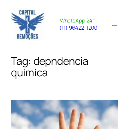
Pular
para
o
WhatsApp 24h:
conteúdo
(11) 96422-1200
Tag:
depndencia
quimica