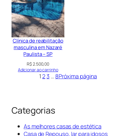
Clínica de reabilitação
masculina em Nazaré
Paulista – SP
R$
2.500,00
Adicionar ao carrinho
1
2
3
…
8
Próxima página
Categorias
As melhores casas de estética
Casa de Repouso, lar para idosos