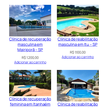
Clínica de recuperação
Clínica de reabilitação
masculina em
masculina em Itu – SP
Mairiporã – SP
R$
1.100,00
Adicionar ao carrinho
R$
1.200,00
Adicionar ao carrinho
Clínica de recuperação
Clínica de reabilitação
feminina em Itanhaém