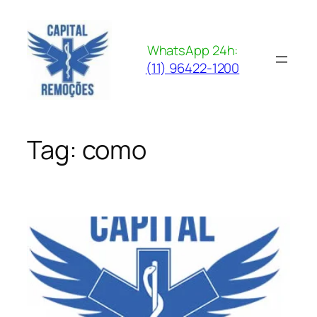
Pular
para
o
WhatsApp 24h:
conteúdo
(11) 96422-1200
Tag:
como