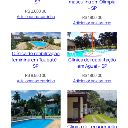
masculina em Olímpia
– SP
– SP
R$
2.000,00
Adicionar ao carrinho
R$
1.800,00
Adicionar ao carrinho
Clínica de reabilitação
Clínica de reabilitação
feminina em Taubaté –
em Aguaí – SP
SP
R$
1.800,00
R$
8.500,00
Adicionar ao carrinho
Adicionar ao carrinho
Clínica de recuperação