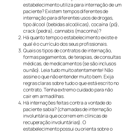
estabelecimento utiliza para internação de um
paciente? Existem tempos diferentes de
internação para diferentes usos de drogas,
tipo álcool (bebidas alcoólicas), cocaína (pó),
crack (pedra), cannabis (maconha)?
Há quanto tempo o estabelecimento existe e
qual é o currículo dos seus profissionais.
Quais os tipos de contratos de internação,
formas pagamentos, de terapias, de consultas
médicas, de medicamentos (se são inclusos
ou não). Leia tudo muito atentamente! Não
assine o que não entender muito bem. Exija
regras claras sobre tudo o que está escrito no
contrato. Tenha extremo cuidado para não
cair em armadilhas.
Há internações feitas contra a vontade do
paciente sabia? (chamadas de internação
involuntária que ocorrem em clínicas de
recuperação involuntárias). O
estabelecimento possui ou orienta sobre o