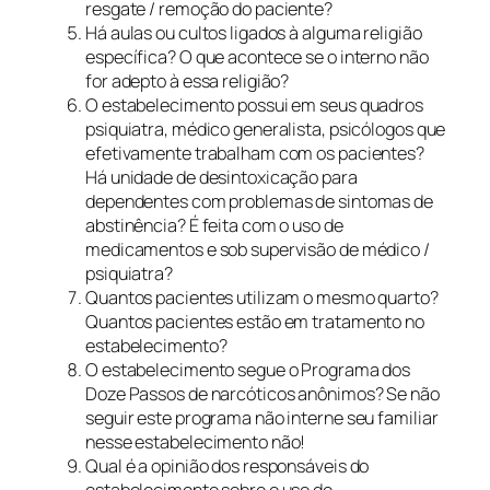
resgate / remoção do paciente?
Há aulas ou cultos ligados à alguma religião
específica? O que acontece se o interno não
for adepto à essa religião?
O estabelecimento possui em seus quadros
psiquiatra, médico generalista, psicólogos que
efetivamente trabalham com os pacientes?
Há unidade de desintoxicação para
dependentes com problemas de sintomas de
abstinência? É feita com o uso de
medicamentos e sob supervisão de médico /
psiquiatra?
Quantos pacientes utilizam o mesmo quarto?
Quantos pacientes estão em tratamento no
estabelecimento?
O estabelecimento segue o Programa dos
Doze Passos de narcóticos anônimos? Se não
seguir este programa não interne seu familiar
nesse estabelecimento não!
Qual é a opinião dos responsáveis do