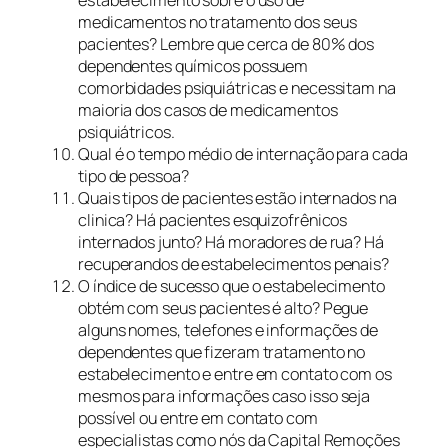
estabelecimento sobre o uso de
medicamentos no tratamento dos seus
pacientes? Lembre que cerca de 80% dos
dependentes químicos possuem
comorbidades psiquiátricas e necessitam na
maioria dos casos de medicamentos
psiquiátricos.
Qual é o tempo médio de internação para cada
tipo de pessoa?
Quais tipos de pacientes estão internados na
clinica? Há pacientes esquizofrênicos
internados junto? Há moradores de rua? Há
recuperandos de estabelecimentos penais?
O índice de sucesso que o estabelecimento
obtém com seus pacientes é alto? Pegue
alguns nomes, telefones e informações de
dependentes que fizeram tratamento no
estabelecimento e entre em contato com os
mesmos para informações caso isso seja
possível ou entre em contato com
especialistas como nós da Capital Remoções