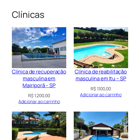
Clínicas
Clínica de recuperação
Clínica de reabilitação
masculina em
masculina em Itu – SP
Mairiporã – SP
R$
1.100,00
Adicionar ao carrinho
R$
1.200,00
Adicionar ao carrinho