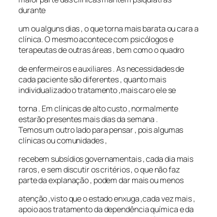
durante
um ou alguns dias , o que torna mais barata ou cara a
clínica. O mesmo acontece com psicólogos e
terapeutas de outras áreas , bem como o quadro
de enfermeiros e auxiliares . As necessidades de
cada paciente são diferentes , quanto mais
individualizado o tratamento ,mais caro ele se
torna . Em clínicas de alto custo , normalmente
estarão presentes mais dias da semana .
Temos um outro lado para pensar , pois algumas
clínicas ou comunidades ,
recebem subsídios governamentais , cada dia mais
raros , e sem discutir os critérios , o que não faz
parte da explanação , podem dar mais ou menos
atenção ,visto que o estado enxuga ,cada vez mais ,
apoio aos tratamento da dependência química e da