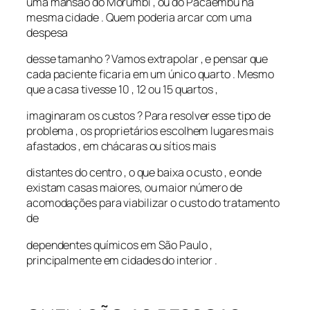
uma mansão do Morumbi , ou do Pacaembu na
mesma cidade . Quem poderia arcar com uma
despesa
desse tamanho ? Vamos extrapolar , e pensar que
cada paciente ficaria em um único quarto . Mesmo
que a casa tivesse 10 , 12 ou 15 quartos ,
imaginaram os custos ? Para resolver esse tipo de
problema , os proprietários escolhem lugares mais
afastados , em chácaras ou sítios mais
distantes do centro , o que baixa o custo , e onde
existam casas maiores, ou maior número de
acomodações para viabilizar o custo do tratamento
de
dependentes químicos em São Paulo ,
principalmente em cidades do interior .