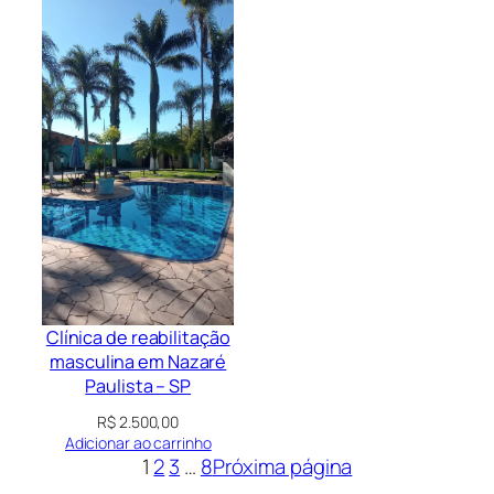
Clínica de reabilitação
masculina em Nazaré
Paulista – SP
R$
2.500,00
Adicionar ao carrinho
1
2
3
…
8
Próxima página