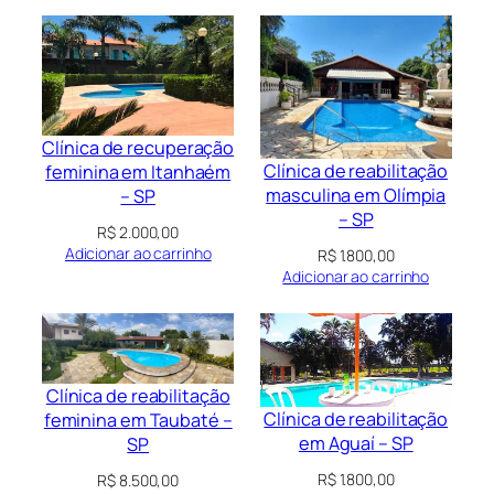
Clínica de recuperação
Clínica de reabilitação
feminina em Itanhaém
masculina em Olímpia
– SP
– SP
R$
2.000,00
Adicionar ao carrinho
R$
1.800,00
Adicionar ao carrinho
Clínica de reabilitação
Clínica de reabilitação
feminina em Taubaté –
em Aguaí – SP
SP
R$
1.800,00
R$
8.500,00