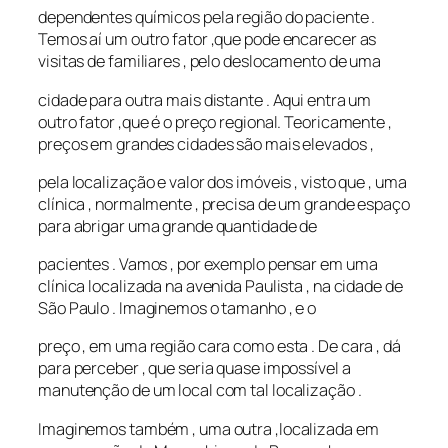
dependentes químicos pela região do paciente .
Temos aí um outro fator ,que pode encarecer as
visitas de familiares , pelo deslocamento de uma
cidade para outra mais distante . Aqui entra um
outro fator ,que é o preço regional. Teoricamente ,
preços em grandes cidades são mais elevados ,
pela localização e valor dos imóveis , visto que , uma
clínica , normalmente , precisa de um grande espaço
para abrigar uma grande quantidade de
pacientes . Vamos , por exemplo pensar em uma
clínica localizada na avenida Paulista , na cidade de
São Paulo . Imaginemos o tamanho , e o
preço , em uma região cara como esta . De cara , dá
para perceber , que seria quase impossível a
manutenção de um local com tal localização .
Imaginemos também , uma outra ,localizada em