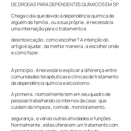
DE DROGAS PARA DEPENDENTES QUÍMICOS EM SP
Chega o dia que devido à dependência química de
alguém da família , ou a sua própria , é necessária
uma internação para o tratamento e
desintoxicação , como escolher? A intenção do
artigo é ajudar , da melhor maneira , a escolher onde
e como fazer .
À princípio , é necessário explicar a diferença entre
comunidades terapêuticas e clínicas de tratamento
da dependência química e alcoolismo .
A primeira , normalmente tem em seu quadro de
pessoas trabalhando os internos da casa , que
cuidam da limpeza , comida , monitoramento ,
segurança , e várias outras atividades e funções .
Normalmente , estas oferecem um tratamento com