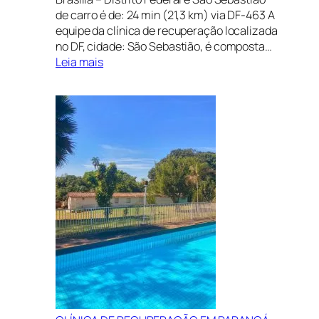
de carro é de: 24 min (21,3 km) via DF-463 A
equipe da clínica de recuperação localizada
no DF, cidade: São Sebastião, é composta…
:
Leia mais
CLÍNICA
DE
RECUPERAÇÃO
EM
SÃO
SEBASTIÃO,
DISTRITO
FEDERAL