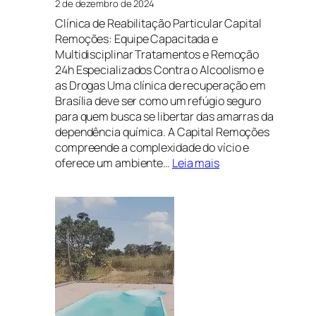
2 de dezembro de 2024
Clínica de Reabilitação Particular Capital
Remoções: Equipe Capacitada e
Multidisciplinar Tratamentos e Remoção
24h Especializados Contra o Alcoolismo e
as Drogas Uma clínica de recuperação em
Brasília deve ser como um refúgio seguro
para quem busca se libertar das amarras da
dependência química. A Capital Remoções
compreende a complexidade do vício e
:
oferece um ambiente…
Leia mais
Clínica
de
recuperação
em
Brasília