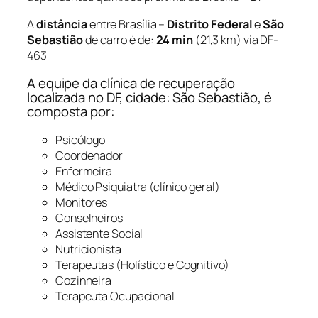
A
distância
entre Brasília –
Distrito Federal
e
São
Sebastião
de carro é de:
24 min
(21,3 km) via DF-
463
A equipe da clínica de recuperação
localizada no DF, cidade: São Sebastião, é
composta por:
Psicólogo
Coordenador
Enfermeira
Médico Psiquiatra (clínico geral)
Monitores
Conselheiros
Assistente Social
Nutricionista
Terapeutas (Holístico e Cognitivo)
Cozinheira
Terapeuta Ocupacional