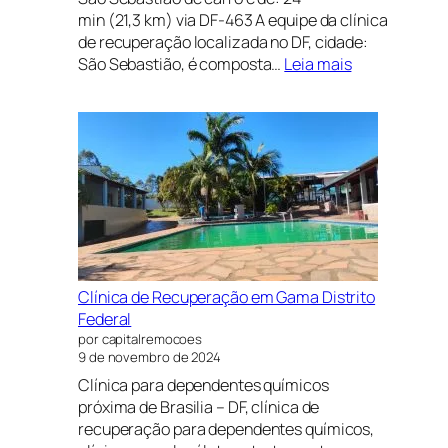
min (21,3 km) via DF-463 A equipe da clínica
de recuperação localizada no DF, cidade:
:
São Sebastião, é composta…
Leia mais
CLÍNICA
DE
RECUPERAÇ
EM
NOVO
GAMA
DISTRITO
FEDERAL
E
GOIÁS
Clínica de Recuperação em Gama Distrito
PRÓXIMO
Federal
A
por capitalremocoes
BRASÍLIA
9 de novembro de 2024
Clínica para dependentes químicos
próxima de Brasilia – DF, clínica de
recuperação para dependentes químicos,