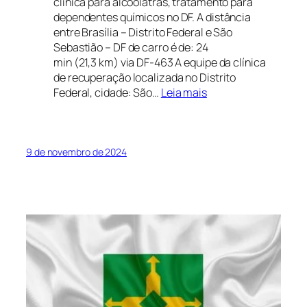
clínica para alcoólatras, tratamento para
dependentes químicos no DF. A distância
entre Brasília – Distrito Federal e São
Sebastião – DF de carro é de: 24
min (21,3 km) via DF-463 A equipe da clínica
de recuperação localizada no Distrito
:
Federal, cidade: São…
Leia mais
Clínica
de
Recuperação
em
9 de novembro de 2024
Gama
Distrito
Federal