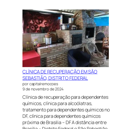
CLÍNICA
DE
RECUPERAÇÃO
EM
SÃO
SEBASTIÃO,
DISTRITO
FEDERAL
CLÍNICA DE RECUPERAÇÃO EM SÃO
SEBASTIÃO, DISTRITO FEDERAL
por capitalremocoes
9 de novembro de 2024
Clínica de recuperação para dependentes
químicos, clínica para alcoólatras,
tratamento para dependentes químicos no
DF, clínica para dependentes químicos
próxima de Brasilia – DF A distância entre
Brasília – Distrito Federal e São Sebastião