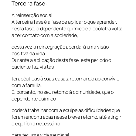
Terceira fase:
A reinserção social
A terceira fase é a fase de aplicar o que aprender,
nesta fase, o dependente químico e alcoólatra volta
a ter contato com a sociedade,
desta vez a reintegração abordará uma visão
positiva da vida.
Durante a aplicação desta fase, este período o
paciente faz visitas
terapêuticas à suas casas, retornando ao convívio
com a família.
É, portanto, no seu retorno à comunidade, que o
dependente químico
poderá trabalhar com a equipe as dificuldades que
foram encontradas nesse breve retorno, até atingir
o equilíbrio necessário
para ter uma vida saudável.