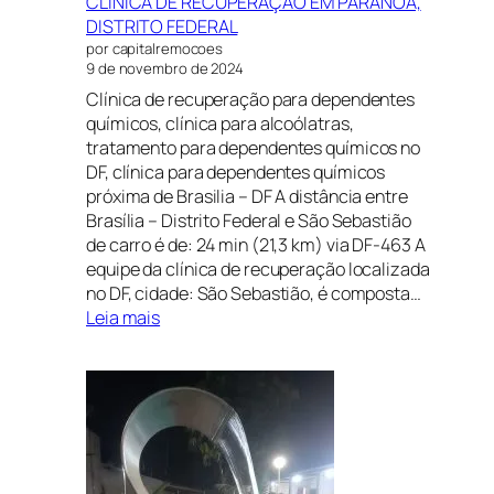
CLÍNICA DE RECUPERAÇÃO EM PARANOÁ,
DISTRITO FEDERAL
por capitalremocoes
9 de novembro de 2024
Clínica de recuperação para dependentes
químicos, clínica para alcoólatras,
tratamento para dependentes químicos no
DF, clínica para dependentes químicos
próxima de Brasilia – DF A distância entre
Brasília – Distrito Federal e São Sebastião
de carro é de: 24 min (21,3 km) via DF-463 A
equipe da clínica de recuperação localizada
no DF, cidade: São Sebastião, é composta…
:
Leia mais
CLÍNICA
DE
RECUPERAÇÃO
EM
PARANOÁ,
DISTRITO
FEDERAL