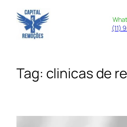
Pular
para
What
o
(11) 
conteúdo
Tag:
clinicas de 