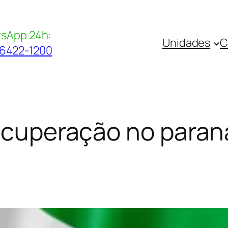
sApp 24h:
Unidades
C
96422-1200
recuperação no paran