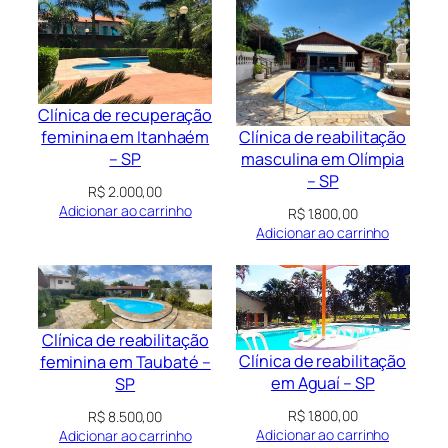
Clínica de recuperação
Clínica de reabilitação
feminina em Itanhaém
masculina em Olímpia
– SP
– SP
R$
2.000,00
Adicionar ao carrinho
R$
1.800,00
Adicionar ao carrinho
Clínica de reabilitação
Clínica de reabilitação
feminina em Taubaté –
em Aguaí – SP
SP
R$
1.800,00
R$
8.500,00
Adicionar ao carrinho
Adicionar ao carrinho