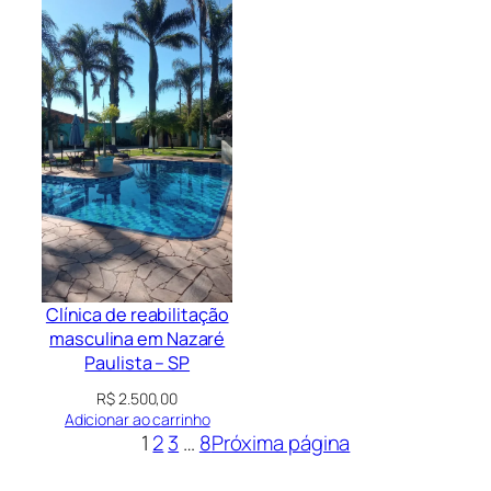
Clínica de reabilitação
masculina em Nazaré
Paulista – SP
R$
2.500,00
Adicionar ao carrinho
1
2
3
…
8
Próxima página