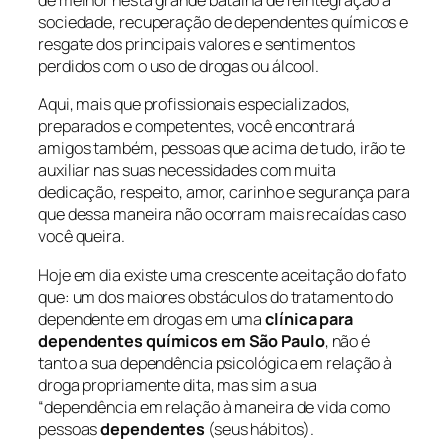
de melhor nesta grande batalha de reintegração à
sociedade, recuperação de dependentes químicos e
resgate dos principais valores e sentimentos
perdidos com o uso de drogas ou álcool.
Aqui, mais que profissionais especializados,
preparados e competentes, você encontrará
amigos também, pessoas que acima de tudo, irão te
auxiliar nas suas necessidades com muita
dedicação, respeito, amor, carinho e segurança para
que dessa maneira não ocorram mais recaídas caso
você queira.
Hoje em dia existe uma crescente aceitação do fato
que: um dos maiores obstáculos do tratamento do
dependente em drogas em uma
clínica para
dependentes químicos em São Paulo
, não é
tanto a sua dependência psicológica em relação à
droga propriamente dita, mas sim a sua
“dependência em relação à maneira de vida como
pessoas
dependentes
(seus hábitos).