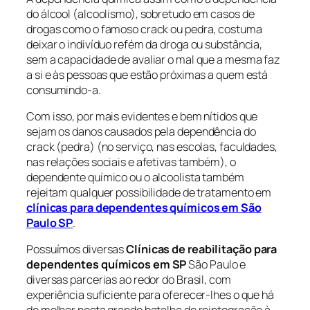
do álcool (alcoolismo), sobretudo em casos de
drogas como o famoso crack ou pedra, costuma
deixar o indivíduo refém da droga ou substância,
sem a capacidade de avaliar o mal que a mesma faz
a si e às pessoas que estão próximas a quem está
consumindo-a.
Com isso, por mais evidentes e bem nítidos que
sejam os danos causados pela dependência do
crack (pedra) (no serviço, nas escolas, faculdades,
nas relações sociais e afetivas também), o
dependente químico ou o alcoolista também
rejeitam qualquer possibilidade de tratamento em
clínicas para dependentes químicos em São
Paulo SP
.
Possuímos diversas
Clínicas de reabilitação para
dependentes químicos em SP
São Paulo e
diversas parcerias ao redor do Brasil, com
experiência suficiente para oferecer-lhes o que há