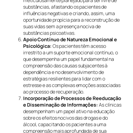
meticulosamente planejado para ser livre de
substâncias, afastando os pacientes de
influências negativas e criando, assim, uma
oportunidade propícia para a reconstrução de
suas vidas sem a presença nociva de
substâncias psicoativas.
Apoio Contínuo de Natureza Emocional e
Psicológica:
Os pacientes têm acesso
irrestrito a um suporte emocional contínuo, o
que desempenha um papel fundamental na
compreensão das causas subjacentes à
dependência e no desenvolvimento de
estratégias resilientes para lidar com o
estresse e as complexas emoções associadas
ao processo de recuperação.
Incorporação de Processos de Reeducação
e Disseminação de Informações:
As clínicas
desempenham um papel ativo na educação
sobre os efeitos nocivos das drogas e do
álcool, capacitando os pacientes a uma
compreensão mais aprofundada de sua