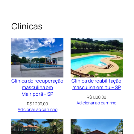
Clínicas
Clínica de recuperação
Clínica de reabilitação
masculina em
masculina em Itu – SP
Mairiporã – SP
R$
1.100,00
Adicionar ao carrinho
R$
1.200,00
Adicionar ao carrinho