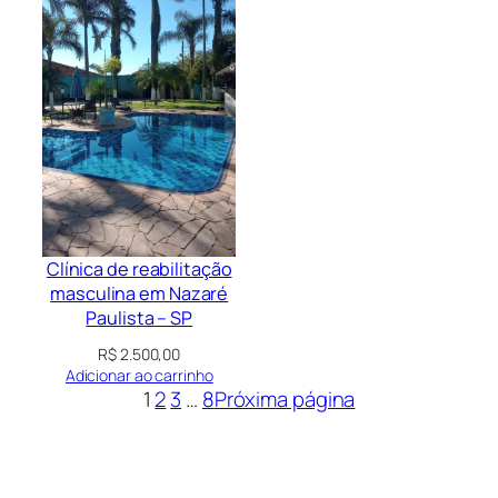
Clínica de reabilitação
masculina em Nazaré
Paulista – SP
R$
2.500,00
Adicionar ao carrinho
1
2
3
…
8
Próxima página