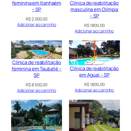
Clínica de reabilitação
feminina em Itanhaém
masculina em Olímpia
– SP
– SP
R$
2.000,00
Adicionar ao carrinho
R$
1.800,00
Adicionar ao carrinho
Clínica de reabilitação
Clínica de reabilitação
feminina em Taubaté –
em Aguaí – SP
SP
R$
1.800,00
R$
8.500,00
Adicionar ao carrinho
Adicionar ao carrinho