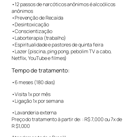
•12 passos de narcóticos anônimos é alcoólicos
anônimos
•Prevenção de Recaída
•Desintoxicação
•Conscientização
•Laborterapia (trabalho)
•Espiritualidade e pastores de quinta feira
•Lazer (piscina, ping pong, pebolim TV a cabo,
Netflix, YouTube e filmes)
Tempo de tratamento:
•6 meses (180 dias)
•Visita 1x por mês
•Ligação 1x por semana
•Lavanderia externa
Preço do tratamento à partir de: : R$ 7,000 ou 7x de
R $1,000