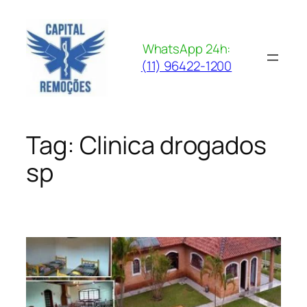
Pular
para
o
WhatsApp 24h:
conteúdo
(11) 96422-1200
Tag:
Clinica drogados
sp