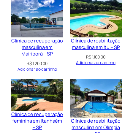
Clínica de recuperação
Clínica de reabilitação
masculina em
masculina em Itu – SP
Mairiporã – SP
R$
1.100,00
Adicionar ao carrinho
R$
1.200,00
Adicionar ao carrinho
Clínica de recuperação
Clínica de reabilitação
feminina em Itanhaém
masculina em Olímpia
– SP