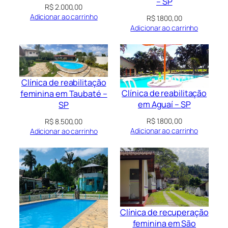
– SP
R$
2.000,00
Adicionar ao carrinho
R$
1.800,00
Adicionar ao carrinho
Clínica de reabilitação
Clínica de reabilitação
feminina em Taubaté –
em Aguaí – SP
SP
R$
1.800,00
R$
8.500,00
Adicionar ao carrinho
Adicionar ao carrinho
Clínica de recuperação
feminina em São