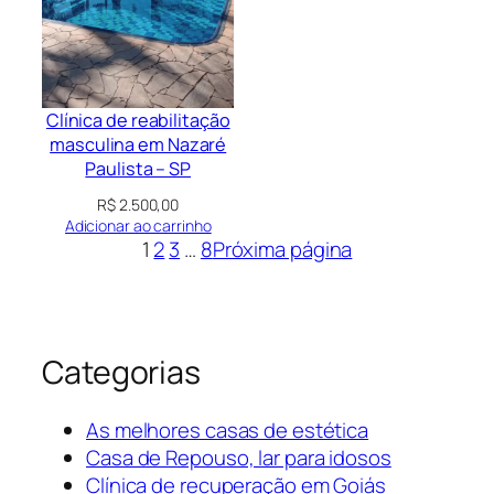
Clínica de reabilitação
masculina em Nazaré
Paulista – SP
R$
2.500,00
Adicionar ao carrinho
1
2
3
…
8
Próxima página
Categorias
As melhores casas de estética
Casa de Repouso, lar para idosos
Clínica de recuperação em Goiás