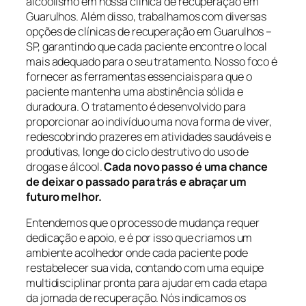
alcoolismo em nossa clínica de recuperação em
Guarulhos. Além disso, trabalhamos com diversas
opções de clínicas de recuperação em Guarulhos –
SP, garantindo que cada paciente encontre o local
mais adequado para o seu tratamento. Nosso foco é
fornecer as ferramentas essenciais para que o
paciente mantenha uma abstinência sólida e
duradoura. O tratamento é desenvolvido para
proporcionar ao indivíduo uma nova forma de viver,
redescobrindo prazeres em atividades saudáveis e
produtivas, longe do ciclo destrutivo do uso de
drogas e álcool.
Cada novo passo é uma chance
de deixar o passado para trás e abraçar um
futuro melhor.
Entendemos que o processo de mudança requer
dedicação e apoio, e é por isso que criamos um
ambiente acolhedor onde cada paciente pode
restabelecer sua vida, contando com uma equipe
multidisciplinar pronta para ajudar em cada etapa
da jornada de recuperação. Nós indicamos os