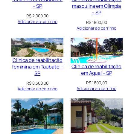
masculina em Olímpia
– SP
– SP
R$
2.000,00
Adicionar ao carrinho
R$
1.800,00
Adicionar ao carrinho
Clínica de reabilitação
Clínica de reabilitação
feminina em Taubaté –
em Aguaí – SP
SP
R$
1.800,00
R$
8.500,00
Adicionar ao carrinho
Adicionar ao carrinho