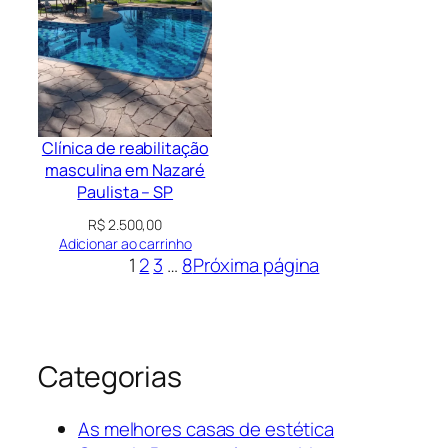
Clínica de reabilitação
masculina em Nazaré
Paulista – SP
R$
2.500,00
Adicionar ao carrinho
1
2
3
…
8
Próxima página
Categorias
As melhores casas de estética