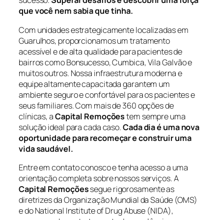
sucesso.
Superar desafios é descobrir uma força
que você nem sabia que tinha.
Com unidades estrategicamente localizadas em
Guarulhos, proporcionamos um tratamento
acessível e de alta qualidade para pacientes de
bairros como Bonsucesso, Cumbica, Vila Galvão e
muitos outros. Nossa infraestrutura moderna e
equipe altamente capacitada garantem um
ambiente seguro e confortável para os pacientes e
seus familiares. Com mais de 360 opções de
clínicas, a
Capital Remoções
tem sempre uma
solução ideal para cada caso.
Cada dia é uma nova
oportunidade para recomeçar e construir uma
vida saudável.
Entre em contato conosco e tenha acesso a uma
orientação completa sobre nossos serviços. A
Capital Remoções
segue rigorosamente as
diretrizes da Organização Mundial da Saúde (OMS)
e do National Institute of Drug Abuse (NIDA),