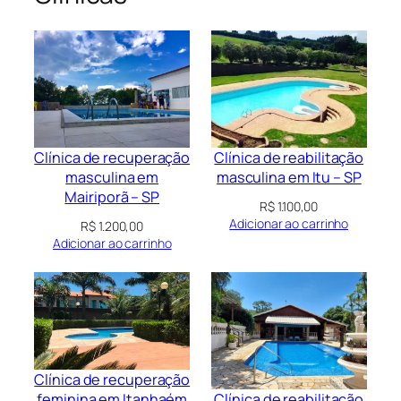
Clínica de recuperação
Clínica de reabilitação
masculina em
masculina em Itu – SP
Mairiporã – SP
R$
1.100,00
Adicionar ao carrinho
R$
1.200,00
Adicionar ao carrinho
Clínica de recuperação
Clínica de reabilitação
feminina em Itanhaém