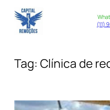
Pular
para
What
o
(11) 
conteúdo
Tag:
Clínica de r