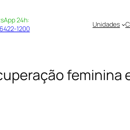
sApp 24h:
Unidades
C
96422-1200
recuperação feminin