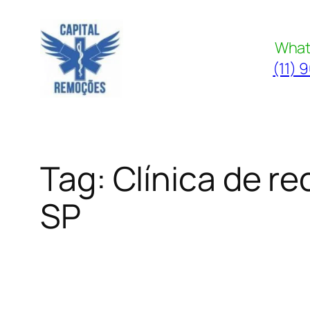
Pular
para
What
o
(11) 
conteúdo
Tag:
Clínica de 
SP