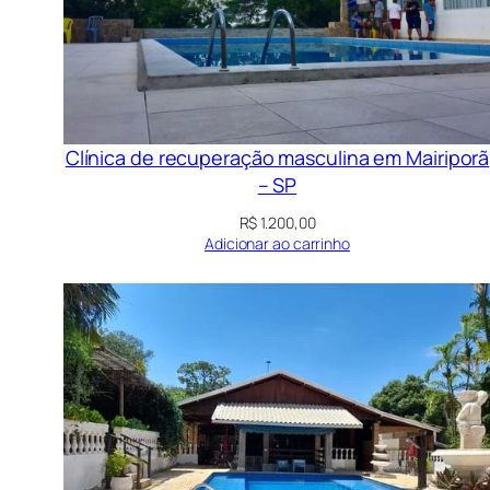
Clínica de recuperação masculina em Mairiporã
– SP
R$
1.200,00
Adicionar ao carrinho