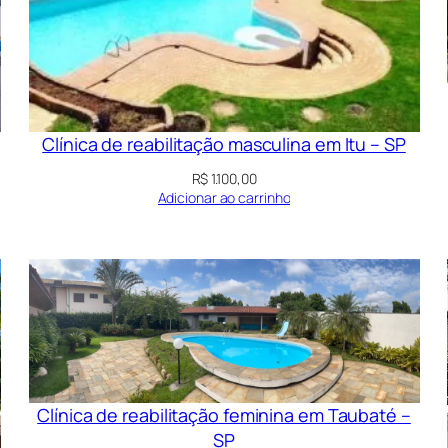
Clínica de reabilitação masculina em Itu – SP
R$
1.100,00
Adicionar ao carrinho
Clínica de reabilitação feminina em Taubaté –
SP