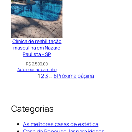
Clínica de reabilitação
masculina em Nazaré
Paulista – SP
R$
2.500,00
Adicionar ao carrinho
1
2
3
…
8
Próxima página
Categorias
As melhores casas de estética
Casa de Repouso, lar para idosos