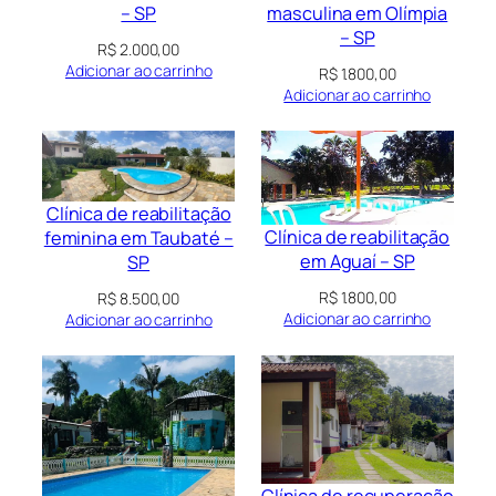
masculina em Olímpia
– SP
– SP
R$
2.000,00
Adicionar ao carrinho
R$
1.800,00
Adicionar ao carrinho
Clínica de reabilitação
Clínica de reabilitação
feminina em Taubaté –
em Aguaí – SP
SP
R$
1.800,00
R$
8.500,00
Adicionar ao carrinho
Adicionar ao carrinho
Clínica de recuperação