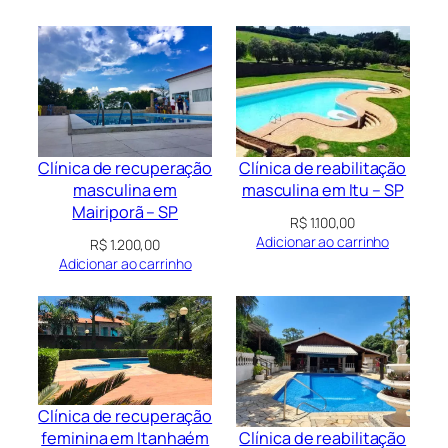
Clínica de recuperação
Clínica de reabilitação
masculina em
masculina em Itu – SP
Mairiporã – SP
R$
1.100,00
Adicionar ao carrinho
R$
1.200,00
Adicionar ao carrinho
Clínica de recuperação
Clínica de reabilitação
feminina em Itanhaém