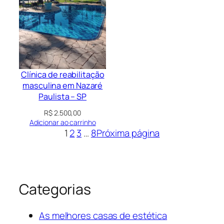
Clínica de reabilitação
masculina em Nazaré
Paulista – SP
R$
2.500,00
Adicionar ao carrinho
1
2
3
…
8
Próxima página
Categorias
As melhores casas de estética