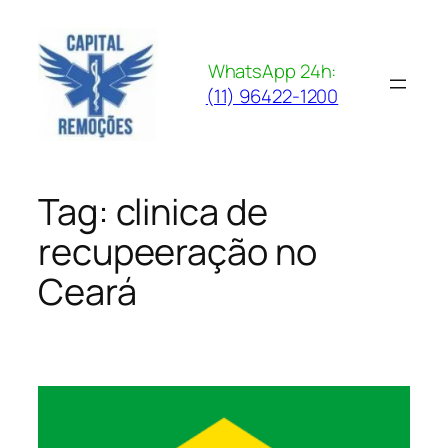
Pular
para
o
WhatsApp 24h:
conteúdo
(11) 96422-1200
Tag:
clinica de
recupeeração no
Ceará