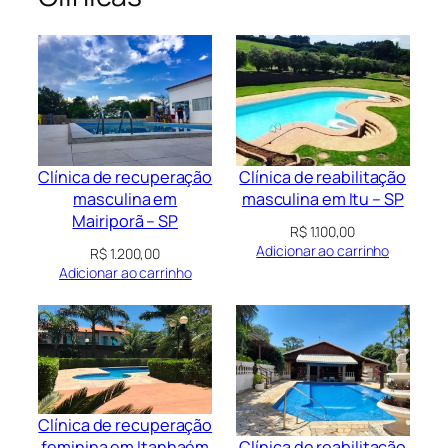
Clínica de recuperação
Clínica de reabilitação
masculina em
masculina em Itu – SP
Mairiporã – SP
R$
1.100,00
Adicionar ao carrinho
R$
1.200,00
Adicionar ao carrinho
Clínica de recuperação
Clínica de reabilitação
feminina em Itanhaém