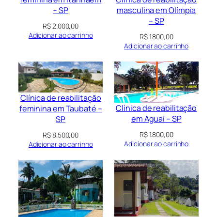
masculina em Olímpia
– SP
– SP
R$
2.000,00
Adicionar ao carrinho
R$
1.800,00
Adicionar ao carrinho
Clínica de reabilitação
Clínica de reabilitação
feminina em Taubaté –
em Aguaí – SP
SP
R$
1.800,00
R$
8.500,00
Adicionar ao carrinho
Adicionar ao carrinho