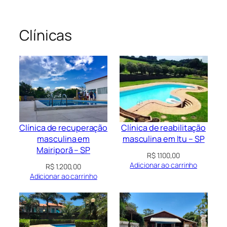
Clínicas
Clínica de recuperação
Clínica de reabilitação
masculina em
masculina em Itu – SP
Mairiporã – SP
R$
1.100,00
Adicionar ao carrinho
R$
1.200,00
Adicionar ao carrinho