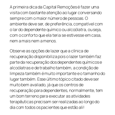
A primeira dica da Capital Remoções é fazer uma
visita com bastante atenção ao lugar conversando
sempre com o maior número de pessoas. O
ambiente deve ser, de preferência, compatível com
o lar do dependente químico ou alcoólatra, ou seja,
com o conforto que ela teria se estivesse em casa,
nem a mais nem a menos.
Observe as opções de lazer que a clínica de
recuperação disponibiliza pois o lazer também faz
parte da recuperação dos dependentes químicos e
alcoólatras e de trabalho também, a condição de
limpeza também é muito importante e o tamanho do
lugar também. Esse último tópico citado deve ser
muito bem avaliado, já que os centros de
recuperação para dependentes, normalmente, tem
um bom terreno para executar as atividades
terapêuticas precisam ser realizadas ao longo do
dia com todos os pacientes que estão ali!