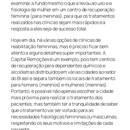
examinar a fundo mesmo o que a levou ao uso e a
fisiologia da mulher em um centro de recuperação
feminina (para meninas), para que os tratamentos
realizados nas clínicas sejam mais rápidos e a
resposta a eles seja de sucesso total.
Hoje em dia, há várias opções de clínicas de
reabilitação femininas, mas é preciso ficar bem
atento a alguns detalhes super importantes. A
Capital Remoções é um exemplo, pois tem centros
de recuperação para dependentes químicos e
alcoólatras distribuídos em várias cidades ao redor
do Brasil e separa também os locais de tratamento
para homens (meninos) e mulheres (meninas).
Portanto, é possível não apenas escolher a cidade
mais próxima para realizar o tratamento dos
pacientes, mas também ter a tranquilidade de saber
que o tratamento vai ser voltado para as
necessidades fisiológicas femininas ou masculinas,
respeitando os seus motivos e limitações de cada
paciente.