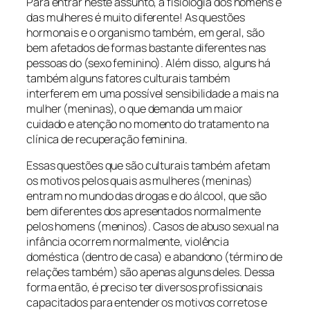
Para entrar neste assunto, a fisiologia dos homens e
das mulheres é muito diferente! As questões
hormonais e o organismo também, em geral, são
bem afetados de formas bastante diferentes nas
pessoas do (sexo feminino). Além disso, alguns há
também alguns fatores culturais também
interferem em uma possível sensibilidade a mais na
mulher (meninas), o que demanda um maior
cuidado e atenção no momento do tratamento na
clínica de recuperação feminina.
Essas questões que são culturais também afetam
os motivos pelos quais as mulheres (meninas)
entram no mundo das drogas e do álcool, que são
bem diferentes dos apresentados normalmente
pelos homens (meninos). Casos de abuso sexual na
infância ocorrem normalmente, violência
doméstica (dentro de casa) e abandono (término de
relações também) são apenas alguns deles. Dessa
forma então, é preciso ter diversos profissionais
capacitados para entender os motivos corretos e