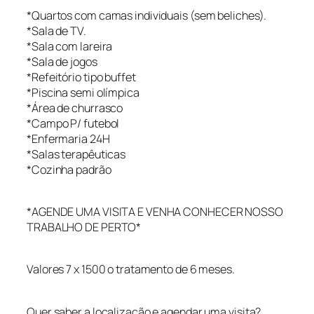
*Quartos com camas individuais (sem beliches).
*Sala de TV.
*Sala com lareira
*Sala de jogos
*Refeitório tipo buffet
*Piscina semi olímpica
*Área de churrasco
*Campo P/ futebol
*Enfermaria 24H
*Salas terapêuticas
*Cozinha padrão
*AGENDE UMA VISITA E VENHA CONHECER NOSSO
TRABALHO DE PERTO*
Valores 7 x 1500 o tratamento de 6 meses.
Quer saber a localização e agendar uma visita?