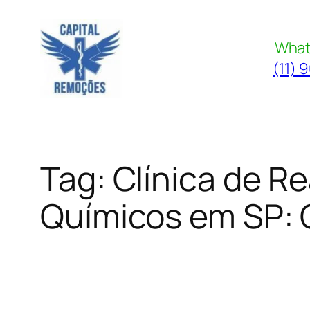
Pular
para
What
o
(11) 
conteúdo
Tag:
Clínica de R
Químicos em SP: 