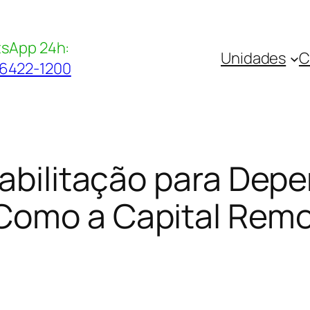
sApp 24h:
Unidades
C
96422-1200
eabilitação para Dep
Como a Capital Remo