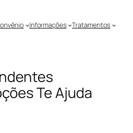
onvênio
Informações
Tratamentos
endentes
ções Te Ajuda