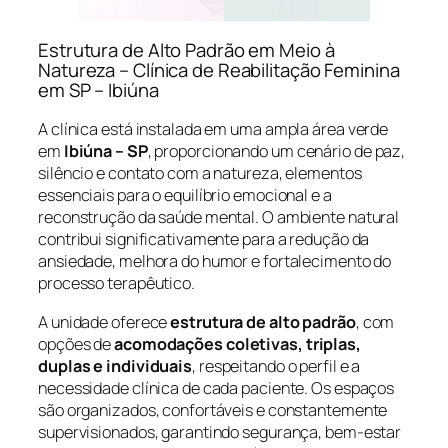
Estrutura de Alto Padrão em Meio à
Natureza – Clínica de Reabilitação Feminina
em SP – Ibiúna
A clínica está instalada em uma ampla área verde
em
Ibiúna – SP
, proporcionando um cenário de paz,
silêncio e contato com a natureza, elementos
essenciais para o equilíbrio emocional e a
reconstrução da saúde mental. O ambiente natural
contribui significativamente para a redução da
ansiedade, melhora do humor e fortalecimento do
processo terapêutico.
A unidade oferece
estrutura de alto padrão
, com
opções de
acomodações coletivas, triplas,
duplas e individuais
, respeitando o perfil e a
necessidade clínica de cada paciente. Os espaços
são organizados, confortáveis e constantemente
supervisionados, garantindo segurança, bem-estar