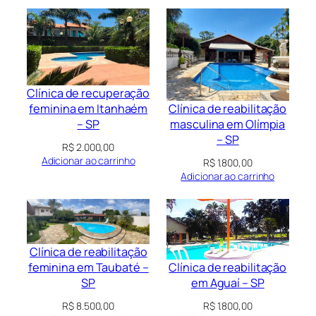
Clínica de recuperação
Clínica de reabilitação
feminina em Itanhaém
masculina em Olímpia
– SP
– SP
R$
2.000,00
Adicionar ao carrinho
R$
1.800,00
Adicionar ao carrinho
Clínica de reabilitação
Clínica de reabilitação
feminina em Taubaté –
em Aguaí – SP
SP
R$
1.800,00
R$
8.500,00