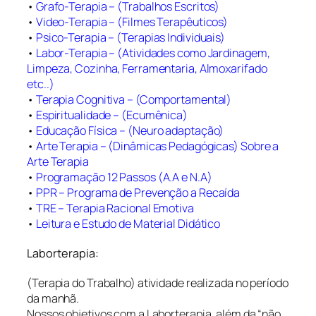
•
Grafo-Terapia – (Trabalhos Escritos)
•
Video-Terapia – (Filmes Terapêuticos)
•
Psico-Terapia – (Terapias Individuais)
•
Labor-Terapia – (Atividades como Jardinagem,
Limpeza, Cozinha, Ferramentaria, Almoxarifado
etc..)
•
Terapia Cognitiva – (Comportamental)
•
Espiritualidade – (Ecumênica)
•
Educação Física – (Neuro adaptação)
•
Arte Terapia – (Dinâmicas Pedagógicas) Sobre a
Arte Terapia
•
Programação 12 Passos (A.A e N.A)
•
PPR – Programa de Prevenção a Recaída
•
TRE – Terapia Racional Emotiva
•
Leitura e Estudo de Material Didático
Laborterapia:
(Terapia do Trabalho) atividade realizada no período
da manhã.
Nossos objetivos com a Laborterapia, além da “não