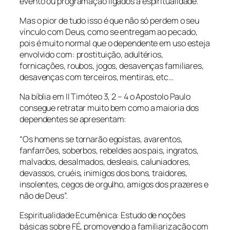
evento ou programação ligados à espiritualidade.
Mas o pior de tudo isso é que não só perdem o seu
vínculo com Deus, como se entregam ao pecado,
pois é muito normal que o dependente em uso esteja
envolvido com: prostituição, adultérios,
fornicações, roubos, jogos, desavenças familiares,
desavenças com terceiros, mentiras, etc…
Na bíblia em II Timóteo 3, 2 – 4 o Apostolo Paulo
consegue retratar muito bem como a maioria dos
dependentes se apresentam:
“Os homens se tornarão egoístas, avarentos,
fanfarrões, soberbos, rebeldes aos pais, ingratos,
malvados, desalmados, desleais, caluniadores,
devassos, cruéis, inimigos dos bons, traidores,
insolentes, cegos de orgulho, amigos dos prazeres e
não de Deus”.
Espiritualidade Ecumênica: Estudo de noções
básicas sobre FÉ, promovendo a familiarização com