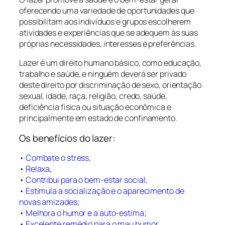
oferecendo uma variedade de oportunidades que
possibilitam aos indivíduos e grupos escolherem
atividades e experiências que se adequem às suas
próprias necessidades, interesses e preferências.
Lazer é um direito humano básico, como educação,
trabalho e saúde, e ninguém deverá ser privado
deste direito por discriminação de sexo, orientação
sexual, idade, raça, religião, credo, saúde,
deficiência física ou situação econômica e
principalmente em estado de confinamento.
Os benefícios do lazer:
•
Combate o stress,
•
Relaxa,
•
Contribui para o bem-estar social,
•
Estimula a socialização e o aparecimento de
novas amizades;
•
Melhora o humor e a auto-estima;
•
Excelente remédio para o mau humor