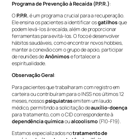
Programa de Prevenção à Recaída (P.P.R.)
:
O
P.P.R.
é um programa crucial para a recuperação.
Ele ensina os pacientes a identificar os
gatilhos
que
podem levá-los à recaída, além de proporcionar
ferramentas para evitá-los. O foco é desenvolver
hábitos saudáveis, como encontrar novos hobbies,
manter a conexão com o grupo de apoio, participar
de reuniões de
Anônimos
e fortalecer a
espiritualidade.
Observação Geral
:
Para pacientes que trabalharam com registro em
carteira ou contribuíram para o INSS nos últimos 12
meses, nossos
psiquiatras
emitem um laudo
médico, permitindo a solicitação de
auxílio-doença
para tratamento, com o CID correspondente à
dependência química
ou
alcoolismo
(F10-F19).
Estamos especializados no
tratamento de