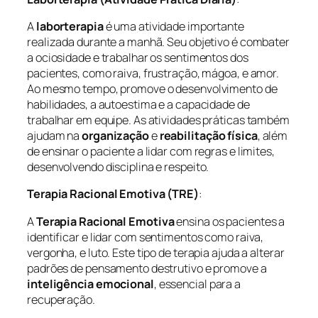
A
laborterapia
é uma atividade importante
realizada durante a manhã. Seu objetivo é combater
a ociosidade e trabalhar os sentimentos dos
pacientes, como raiva, frustração, mágoa, e amor.
Ao mesmo tempo, promove o desenvolvimento de
habilidades, a autoestima e a capacidade de
trabalhar em equipe. As atividades práticas também
ajudam na
organização
e
reabilitação física
, além
de ensinar o paciente a lidar com regras e limites,
desenvolvendo disciplina e respeito.
Terapia Racional Emotiva (TRE)
:
A
Terapia Racional Emotiva
ensina os pacientes a
identificar e lidar com sentimentos como raiva,
vergonha, e luto. Este tipo de terapia ajuda a alterar
padrões de pensamento destrutivo e promove a
inteligência emocional
, essencial para a
recuperação.