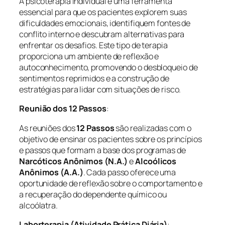
A psicoterapia individual é uma ferramenta
essencial para que os pacientes explorem suas
dificuldades emocionais, identifiquem fontes de
conflito interno e descubram alternativas para
enfrentar os desafios. Este tipo de terapia
proporciona um ambiente de reflexão e
autoconhecimento, promovendo o desbloqueio de
sentimentos reprimidos e a construção de
estratégias para lidar com situações de risco.
Reunião dos 12 Passos
:
As reuniões dos
12 Passos
são realizadas com o
objetivo de ensinar os pacientes sobre os princípios
e passos que formam a base dos programas de
Narcóticos Anônimos (N.A.)
e
Alcoólicos
Anônimos (A.A.)
. Cada passo oferece uma
oportunidade de reflexão sobre o comportamento e
a recuperação do dependente químico ou
alcoólatra.
Laborterapia (Atividade Prática Diária)
: