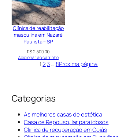
Clínica de reabilitação
masculina em Nazaré
Paulista – SP
R$
2.500,00
Adicionar ao carrinho
1
2
3
…
8
Próxima página
Categorias
As melhores casas de estética
Casa de Repouso, lar para idosos
Clínica de recuperação em Goiás