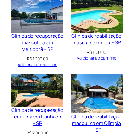
Clínica de recuperação
Clínica de reabilitação
masculina em
masculina em Itu – SP
Mairiporã – SP
R$
1.100,00
Adicionar ao carrinho
R$
1.200,00
Adicionar ao carrinho
Clínica de recuperação
Clínica de reabilitação
feminina em Itanhaém
masculina em Olímpia
– SP
– SP
R$
2.000,00