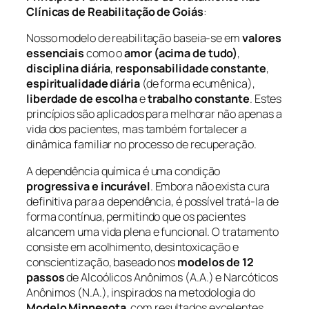
Clínicas de Reabilitação de Goiás
:
Nosso modelo de reabilitação baseia-se em
valores
essenciais
como o
amor (acima de tudo)
,
disciplina diária
,
responsabilidade constante
,
espiritualidade diária
(de forma ecumênica),
liberdade de escolha
e
trabalho constante
. Estes
princípios são aplicados para melhorar não apenas a
vida dos pacientes, mas também fortalecer a
dinâmica familiar no processo de recuperação.
A dependência química é uma condição
progressiva e incurável
. Embora não exista cura
definitiva para a dependência, é possível tratá-la de
forma contínua, permitindo que os pacientes
alcancem uma vida plena e funcional. O tratamento
consiste em acolhimento, desintoxicação e
conscientização, baseado nos
modelos de 12
passos
de Alcoólicos Anônimos (A.A.) e Narcóticos
Anônimos (N.A.), inspirados na metodologia do
Modelo Minnesota
, com resultados excelentes.