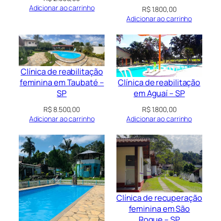
Adicionar ao carrinho
R$
1.800,00
Adicionar ao carrinho
Clínica de reabilitação
Clínica de reabilitação
feminina em Taubaté –
em Aguaí – SP
SP
R$
1.800,00
R$
8.500,00
Adicionar ao carrinho
Adicionar ao carrinho
Clínica de recuperação
feminina em São
Roque – SP