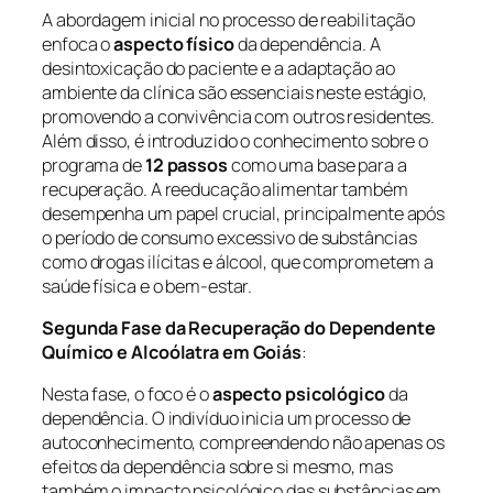
A abordagem inicial no processo de reabilitação
enfoca o
aspecto físico
da dependência. A
desintoxicação do paciente e a adaptação ao
ambiente da clínica são essenciais neste estágio,
promovendo a convivência com outros residentes.
Além disso, é introduzido o conhecimento sobre o
programa de
12 passos
como uma base para a
recuperação. A reeducação alimentar também
desempenha um papel crucial, principalmente após
o período de consumo excessivo de substâncias
como drogas ilícitas e álcool, que comprometem a
saúde física e o bem-estar.
Segunda Fase da Recuperação do Dependente
Químico e Alcoólatra em Goiás
:
Nesta fase, o foco é o
aspecto psicológico
da
dependência. O indivíduo inicia um processo de
autoconhecimento, compreendendo não apenas os
efeitos da dependência sobre si mesmo, mas
também o impacto psicológico das substâncias em