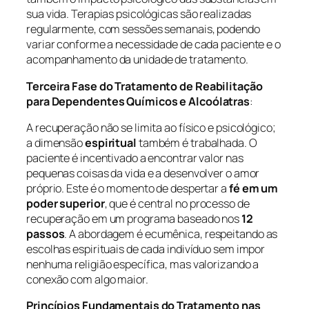
sua vida. Terapias psicológicas são realizadas
regularmente, com sessões semanais, podendo
variar conforme a necessidade de cada paciente e o
acompanhamento da unidade de tratamento.
Terceira Fase do Tratamento de Reabilitação
para Dependentes Químicos e Alcoólatras
:
A recuperação não se limita ao físico e psicológico;
a dimensão
espiritual
também é trabalhada. O
paciente é incentivado a encontrar valor nas
pequenas coisas da vida e a desenvolver o amor
próprio. Este é o momento de despertar a
fé em um
poder superior
, que é central no processo de
recuperação em um programa baseado nos
12
passos
. A abordagem é ecumênica, respeitando as
escolhas espirituais de cada indivíduo sem impor
nenhuma religião específica, mas valorizando a
conexão com algo maior.
Princípios Fundamentais do Tratamento nas