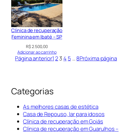
Clínica de recuperação
Feminina em Ibaté – SP
R$
2.500,00
Adicionar ao carrinho
Página anterior
1
2
3
4
5
…
8
Próxima página
Categorias
As melhores casas de estética
Casa de Repouso, lar para idosos
Clínica de recuperação em Goiás
Clínica de recuperação em Guarulhos –