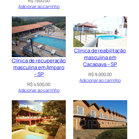
R$
1.500,00
Adicionar ao carrinho
Clínica de reabilitação
masculina em
Clínica de recuperação
Caçapava – SP
masculina em Amparo
– SP
R$
9.000,00
Adicionar ao carrinho
R$
4.500,00
Adicionar ao carrinho