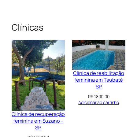
Clínicas
Clínica de reabilitação
feminina em Taubaté
SP
R$
1.800,00
Adicionar ao carrinho
Clínica de recuperação
feminina em Suzano –
SP