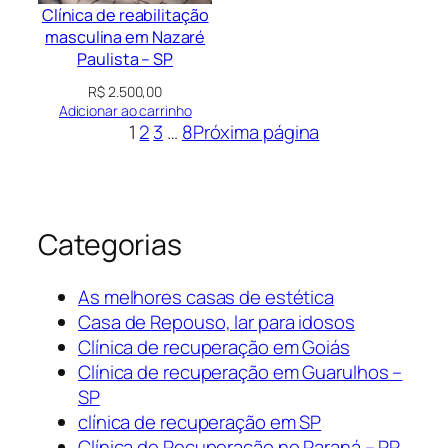
Clínica de reabilitação
masculina em Nazaré
Paulista – SP
R$
2.500,00
Adicionar ao carrinho
1
2
3
…
8
Próxima página
Categorias
As melhores casas de estética
Casa de Repouso, lar para idosos
Clínica de recuperação em Goiás
Clínica de recuperação em Guarulhos –
SP
clínica de recuperação em SP
Clínica de Recuperação no Paraná – PR