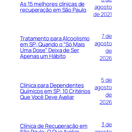
As 15 melhores clínicas de
agosto
recuperação em São Paulo
de 2021
7 de
Tratamento para Alcoolismo
agosto
em SP: Quando o “Só Mais
Uma Dose” Deixa de Ser
de
Apenas um Hábito
2026
5 de
Clínica para Dependentes
agosto
Químicos em SP: 10 Critérios
de
Que Você Deve Avaliar
2026
3 de
Clínica de Recuperação em
agosto
São Paulo: O Que Avaliar