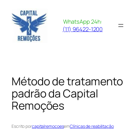
Pular
para
o
WhatsApp 24h:
conteúdo
(11) 96422-1200
Método de tratamento
padrão da Capital
Remoções
Escrito por
capitalremocoes
em
Clínicas de reabilitação