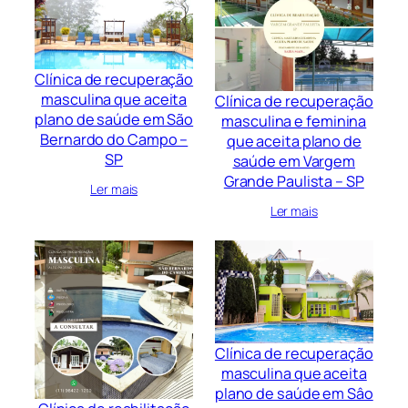
Clínica de recuperação
masculina que aceita
Clínica de recuperação
plano de saúde em São
masculina e feminina
Bernardo do Campo –
que aceita plano de
SP
saúde em Vargem
Grande Paulista – SP
Ler mais
Ler mais
Clínica de recuperação
masculina que aceita
plano de saúde em Sâo