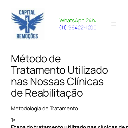
Pular
para
o
WhatsApp 24h:
conteúdo
(11) 96422-1200
Método de
Tratamento Utilizado
nas Nossas Clínicas
de Reabilitação
Metodologia de Tratamento
1ª
Etapa do tratamento utilizado nas clínicas de 