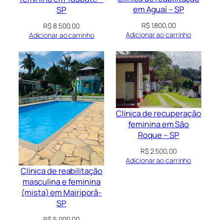
em Aguaí – SP
SP
R$
1.800,00
R$
8.500,00
Adicionar ao carrinho
Adicionar ao carrinho
Clínica de recuperação
feminina em São
Roque – SP
R$
2.500,00
Adicionar ao carrinho
Clínica de reabilitação
masculina e feminina
(mista) em Mairiporã-
SP
R$
5.000,00