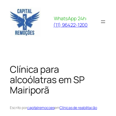
Pular
para
o
WhatsApp 24h:
conteúdo
(11) 96422-1200
Clínica para
alcoólatras em SP
Mairiporã
Escrito por
capitalremocoes
em
Clínicas de reabilitação