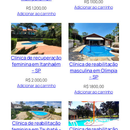
R$
1.100,00
Adicionar ao carrinho
R$
1.200,00
Adicionar ao carrinho
Clínica de recuperação
Clínica de reabilitação
feminina em Itanhaém
masculina em Olímpia
– SP
– SP
R$
2.000,00
Adicionar ao carrinho
R$
1.800,00
Adicionar ao carrinho
Clínica de reabilitação
Clínica de reabilitação
feminina em Taubaté –