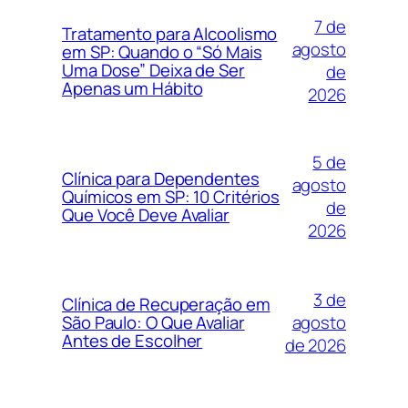
7 de
Tratamento para Alcoolismo
agosto
em SP: Quando o “Só Mais
Uma Dose” Deixa de Ser
de
Apenas um Hábito
2026
5 de
Clínica para Dependentes
agosto
Químicos em SP: 10 Critérios
de
Que Você Deve Avaliar
2026
3 de
Clínica de Recuperação em
agosto
São Paulo: O Que Avaliar
Antes de Escolher
de 2026