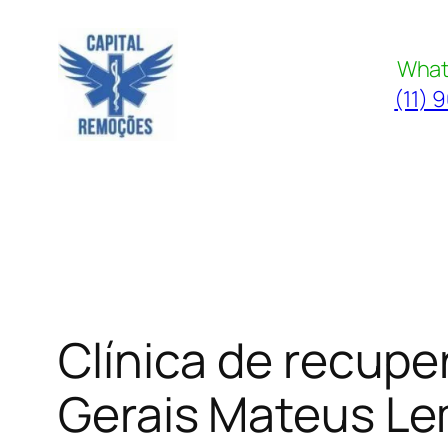
Pular
para
What
o
(11) 
conteúdo
Clínica de recupe
Gerais Mateus L