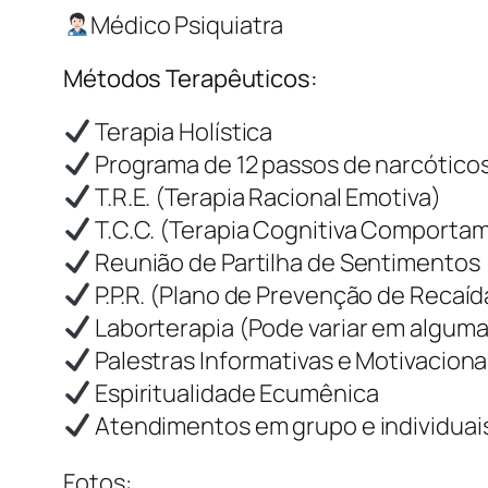
Médico Psiquiatra
Métodos Terapêuticos:
Terapia Holística
Programa de 12 passos de narcóticos
T.R.E. (Terapia Racional Emotiva)
T.C.C. (Terapia Cognitiva Comporta
Reunião de Partilha de Sentimentos
P.P.R. (Plano de Prevenção de Recaíd
Laborterapia (Pode variar em algum
Palestras Informativas e Motivaciona
Espiritualidade Ecumênica
Atendimentos em grupo e individuai
Fotos: