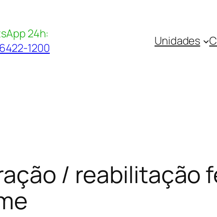
sApp 24h:
Unidades
C
96422-1200
ração / reabilitação
eme