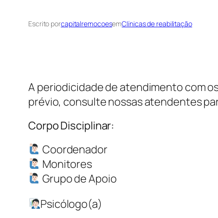
Escrito por
capitalremocoes
em
Clínicas de reabilitação
A periodicidade de atendimento com os 
prévio, consulte nossas atendentes par
Corpo Disciplinar:
Coordenador
Monitores
Grupo de Apoio
Psicólogo(a)