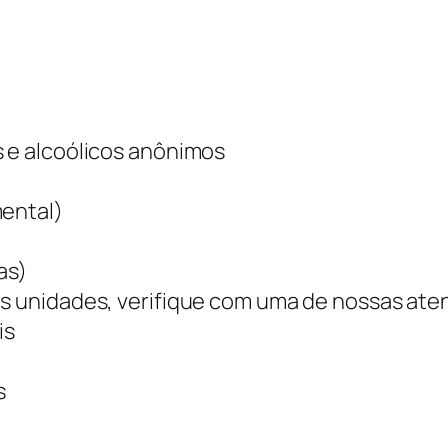
 e alcoólicos anônimos
mental)
as)
as unidades, verifique com uma de nossas at
is
s