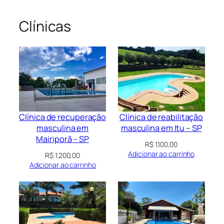
Clínicas
Clínica de recuperação
Clínica de reabilitação
masculina em
masculina em Itu – SP
Mairiporã – SP
R$
1.100,00
Adicionar ao carrinho
R$
1.200,00
Adicionar ao carrinho