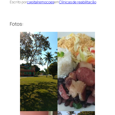
Escrito por
capitalremocoes
em
Clínicas de reabilitação
Fotos: