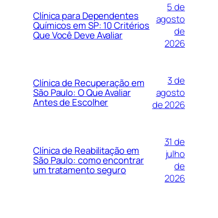
5 de
Clínica para Dependentes
agosto
Químicos em SP: 10 Critérios
de
Que Você Deve Avaliar
2026
3 de
Clínica de Recuperação em
agosto
São Paulo: O Que Avaliar
Antes de Escolher
de 2026
31 de
Clínica de Reabilitação em
julho
São Paulo: como encontrar
de
um tratamento seguro
2026