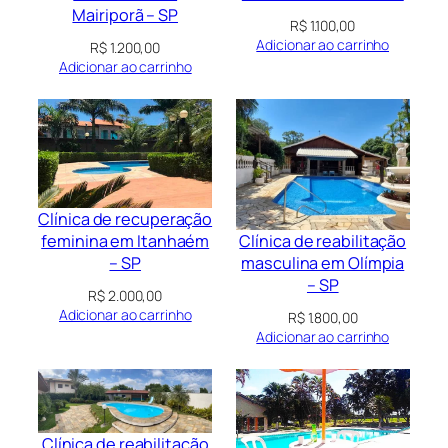
Mairiporã – SP
R$
1.100,00
Adicionar ao carrinho
R$
1.200,00
Adicionar ao carrinho
Clínica de recuperação
Clínica de reabilitação
feminina em Itanhaém
masculina em Olímpia
– SP
– SP
R$
2.000,00
Adicionar ao carrinho
R$
1.800,00
Adicionar ao carrinho
Clínica de reabilitação