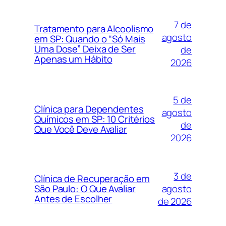
7 de
Tratamento para Alcoolismo
agosto
em SP: Quando o “Só Mais
Uma Dose” Deixa de Ser
de
Apenas um Hábito
2026
5 de
Clínica para Dependentes
agosto
Químicos em SP: 10 Critérios
de
Que Você Deve Avaliar
2026
3 de
Clínica de Recuperação em
agosto
São Paulo: O Que Avaliar
Antes de Escolher
de 2026