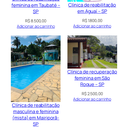
Clínica de reabilitação
feminina em Taubaté –
em Aguaí – SP
SP
R$
1.800,00
R$
8.500,00
Adicionar ao carrinho
Adicionar ao carrinho
Clínica de recuperação
feminina em São
Roque – SP
R$
2.500,00
Adicionar ao carrinho
Clínica de reabilitação
masculina e feminina
(mista) em Mairiporã-
SP