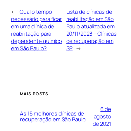
←
Qual o tempo
Lista de clínicas de
necessário para ficar
reabilitação em São
em uma clínica de
Paulo atualizada em
reabilitação para
20/11/2023 – Clínicas
dependente químico
de recuperação em
em São Paulo?
SP
→
MAIS POSTS
6 de
As 15 melhores clínicas de
agosto
recuperação em São Paulo
de 2021