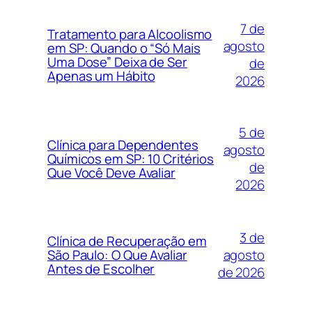
7 de
Tratamento para Alcoolismo
agosto
em SP: Quando o “Só Mais
Uma Dose” Deixa de Ser
de
Apenas um Hábito
2026
5 de
Clínica para Dependentes
agosto
Químicos em SP: 10 Critérios
de
Que Você Deve Avaliar
2026
3 de
Clínica de Recuperação em
agosto
São Paulo: O Que Avaliar
Antes de Escolher
de 2026