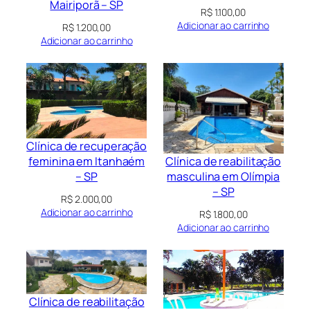
Mairiporã – SP
R$
1.100,00
Adicionar ao carrinho
R$
1.200,00
Adicionar ao carrinho
Clínica de recuperação
Clínica de reabilitação
feminina em Itanhaém
masculina em Olímpia
– SP
– SP
R$
2.000,00
Adicionar ao carrinho
R$
1.800,00
Adicionar ao carrinho
Clínica de reabilitação