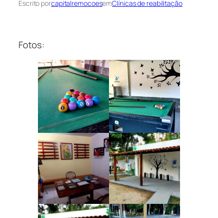
Escrito por
capitalremocoes
em
Clínicas de reabilitação
Fotos: