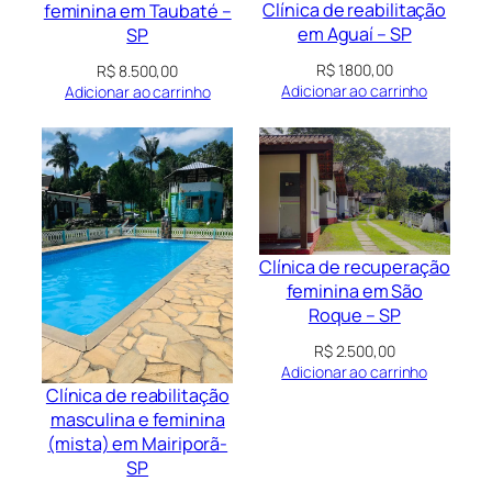
Clínica de reabilitação
feminina em Taubaté –
em Aguaí – SP
SP
R$
1.800,00
R$
8.500,00
Adicionar ao carrinho
Adicionar ao carrinho
Clínica de recuperação
feminina em São
Roque – SP
R$
2.500,00
Adicionar ao carrinho
Clínica de reabilitação
masculina e feminina
(mista) em Mairiporã-
SP