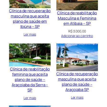
Clínica de recuperação
Clínica de reabilitação
masculina que aceita
Masculina e Feminina
plano de saúde em
em Atibaia – SP
Ibiúna – SP
R$
3.000,00
Ler mais
Adicionar ao carrinho
Clínica de reabilitação
Clínica de recuperação
feminina que aceita
masculina que aceita
plano de saúde –
plano de saúde –
Araçoiaba da Serra –
Araçoiaba SP
SP
Ler mais
Ler mais