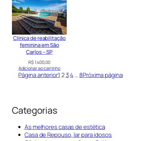
Clínica de reabilitação
feminina em São
Carlos – SP
R$
1.400,00
Adicionar ao carrinho
Página anterior
1
2
3
4
…
8
Próxima página
Categorias
As melhores casas de estética
Casa de Repouso, lar para idosos