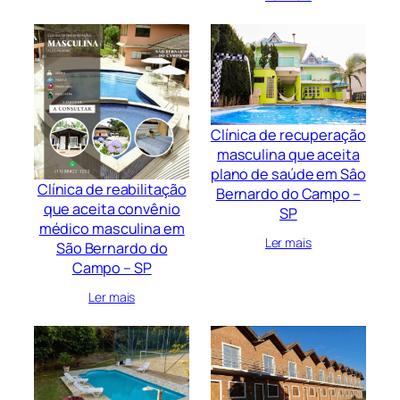
Clínica de recuperação
masculina que aceita
plano de saúde em Sâo
Clínica de reabilitação
Bernardo do Campo –
que aceita convênio
SP
médico masculina em
Ler mais
São Bernardo do
Campo – SP
Ler mais