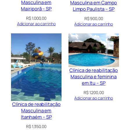
Masculina em
Masculina em Campo
Mairiporã – SP
Limpo Paulista – SP
R$
1.000,00
R$
900,00
Adicionar ao carrinho
Adicionar ao carrinho
Clínica de reabilitação
Masculina e feminina
em Itu – SP
R$
1.200,00
Adicionar ao carrinho
Clínica de reabilitação
Masculina em
Itanhaém – SP
R$
1.350,00