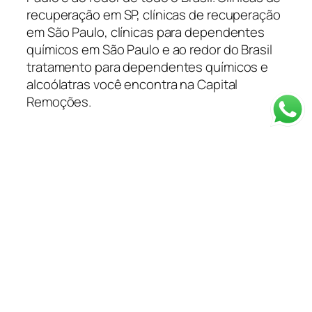
recuperação em SP, clínicas de recuperação
em São Paulo, clínicas para dependentes
químicos em São Paulo e ao redor do Brasil
tratamento para dependentes químicos e
alcoólatras você encontra na Capital
Remoções.
Categorias
Depoimentos
Blog
Clínica em SP
Depoimentos
Planos de Saúde
Tratamentos
Informações
Resgate 24 Horas
Método de Tratamento
Quem Somos
Equipe
Enxoval