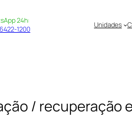
sApp 24h:
Unidades
C
96422-1200
itação / recuperação 