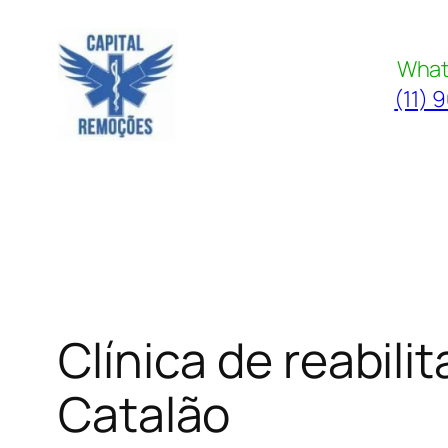
Pular
para
What
o
(11) 
conteúdo
Clínica de reabil
Catalão