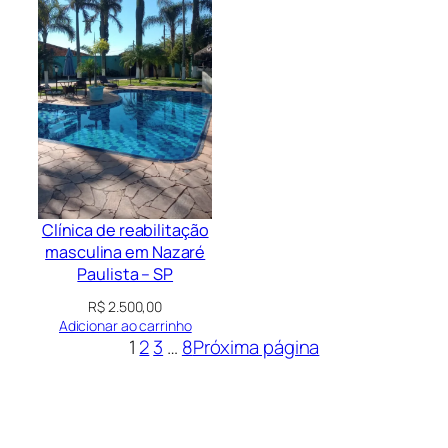
Clínica de reabilitação
masculina em Nazaré
Paulista – SP
R$
2.500,00
Adicionar ao carrinho
1
2
3
…
8
Próxima página