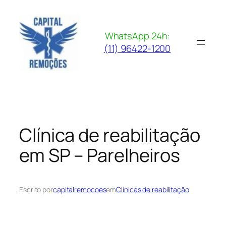
Pular
para
o
WhatsApp 24h:
conteúdo
(11) 96422-1200
Clínica de reabilitação
em SP – Parelheiros
Escrito por
capitalremocoes
em
Clínicas de reabilitação