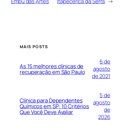
Embu das Artes
Itapecerica da Serra
→
MAIS POSTS
6 de
As 15 melhores clínicas de
agosto
recuperação em São Paulo
de 2021
5 de
Clínica para Dependentes
agosto
Químicos em SP: 10 Critérios
de
Que Você Deve Avaliar
2026