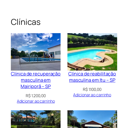
Clínicas
Clínica de recuperação
Clínica de reabilitação
masculina em
masculina em Itu – SP
Mairiporã – SP
R$
1.100,00
Adicionar ao carrinho
R$
1.200,00
Adicionar ao carrinho