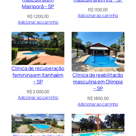
Mairiporã – SP
R$
1.100,00
Adicionar ao carrinho
R$
1.200,00
Adicionar ao carrinho
Clínica de recuperação
Clínica de reabilitação
feminina em Itanhaém
masculina em Olímpia
– SP
– SP
R$
2.000,00
Adicionar ao carrinho
R$
1.800,00
Adicionar ao carrinho