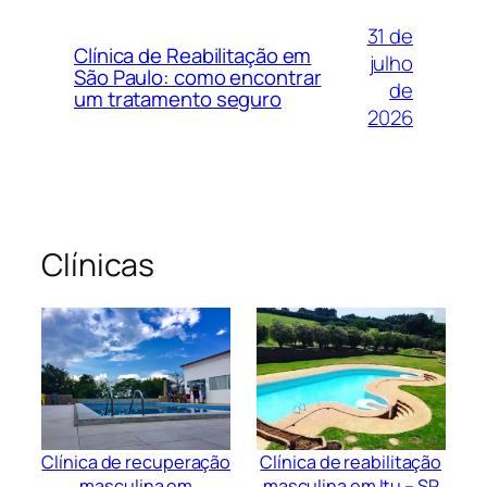
31 de
Clínica de Reabilitação em
julho
São Paulo: como encontrar
de
um tratamento seguro
2026
Clínicas
Clínica de recuperação
Clínica de reabilitação
masculina em
masculina em Itu – SP