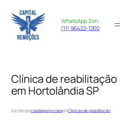
Pular
para
o
WhatsApp 24h:
conteúdo
(11) 96422-1200
Clínica de reabilitação
em Hortolândia SP
Escrito por
capitalremocoes
em
Clínicas de reabilitação