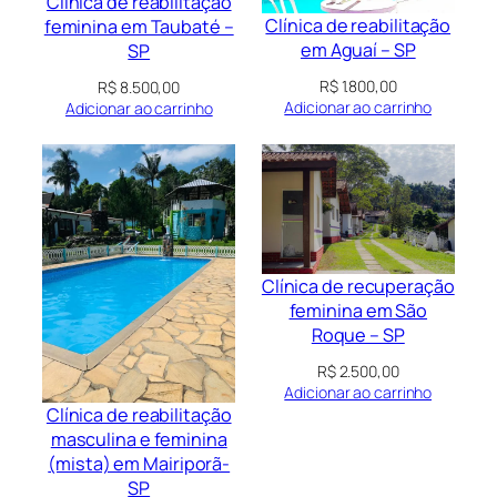
Clínica de reabilitação
Clínica de reabilitação
feminina em Taubaté –
em Aguaí – SP
SP
R$
1.800,00
R$
8.500,00
Adicionar ao carrinho
Adicionar ao carrinho
Clínica de recuperação
feminina em São
Roque – SP
R$
2.500,00
Adicionar ao carrinho
Clínica de reabilitação
masculina e feminina
(mista) em Mairiporã-
SP