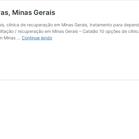
ras, Minas Gerais
rais, clínica de recuperação em Minas Gerais, tratamento para depen
ilitação / recuperação em Minas Gerais – Catalão 10 opções de clíni
Clínica
Em Minas …
Continue lendo
de
reabilitação
feminina
em
Lavras,
Minas
Gerais